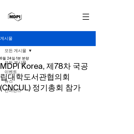
게시물
모든 게시물
6월 24일
1분 분량
모든 게시물
MDPI Korea, 제78차 국공
이벤트
립대학도서관협의회
뉴스
(CNCUL) 정기총회 참가
컨퍼런스