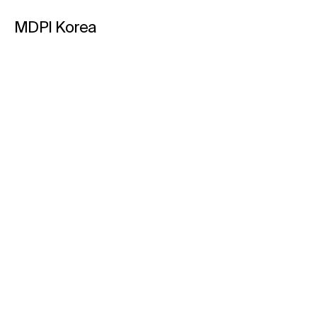
MDPI Korea​
MDPI Korea, 제39차 한국
MDPI Korea, 
사립대학도서관협의회
사립대학도서관
MDPI Korea에 대한 최신 소식
(KAPUL) 실무자 워크숍 참
(KAPUL) 실무자
을 받아보세요
가
가 예정
이메일 입력하기​
뉴스 관련 알림을 받고 싶습니다.
구독하기
+82-2-466-9708
seoul@mdpi.com