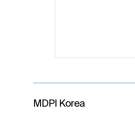
MDPI Korea​
MDPI Korea, ‘DHEAC 2026’
참가…동아시아 고적 연구자들
과 학술 교류 확대