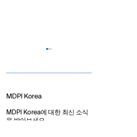
MDPI Korea​
AIS 2026, 추가 포스터 초
Symmetry 202
록 접수…연구 성과 발표 마
이서 개최 예정…
MDPI Korea에 대한 최신 소식
지막 기회
이트 오픈
을 받아보세요
이메일 입력하기​