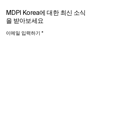
사립대학도서관협의회
사립대학도서관
MDPI Korea에 대한 최신 소식
(KAPUL) 실무자 워크숍 참
(KAPUL) 실무자
을 받아보세요
가
가 예정
이메일 입력하기​
뉴스 관련 알림을 받고 싶습니다.
구독하기
+82-2-466-9708
seoul@mdpi.com
MDPI Korea Ltd.​
서울특별시 마포구 양화로 64 6층 602