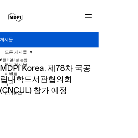
게시물
모든 게시물
6월 11일
1분 분량
모든 게시물
MDPI Korea, 제78차 국공
이벤트
립대학도서관협의회
뉴스
(CNCUL) 참가 예정
컨퍼런스