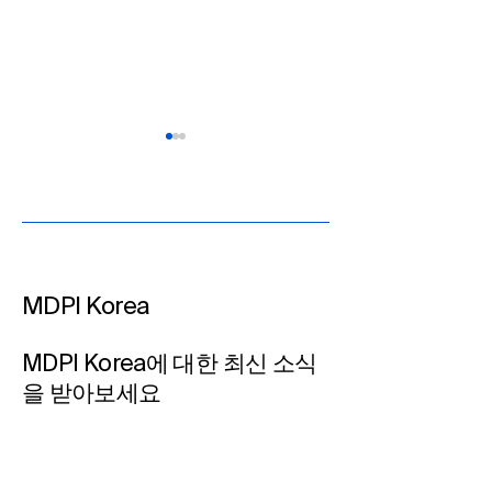
MDPI Korea​
MDPI Korea, 제39차 한국
MDPI Korea, 
사립대학도서관협의회
사립대학도서관
MDPI Korea에 대한 최신 소식
(KAPUL) 실무자 워크숍 참
(KAPUL) 실무자
을 받아보세요
가
가 예정
이메일 입력하기​