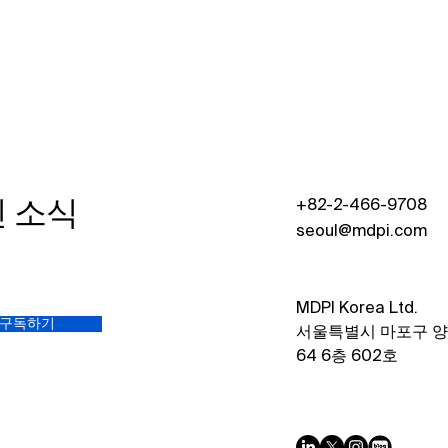
MDPI Korea, 제39차 한국사
MDP
립대학도서관협의회(KAPUL)
립대
실무자 워크숍 참가
실무
신 소식
+82-2-466-9708
seoul@mdpi.com
MDPI Korea Ltd.​
구독하기
서울특별시 마포구 
64 6층 602호