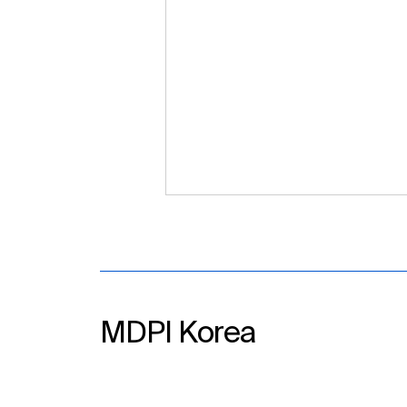
MDPI Korea​
MDPI Korea, IFLA WLIC
2026 참가 예정