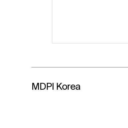
MDPI Korea​
MDPI Korea, IFLA WLIC
2026 참가 예정