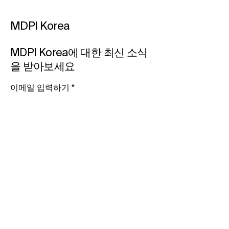
MDPI Korea​
MDPI Korea, 제39차 한국
MDPI Korea, 
사립대학도서관협의회
사립대학도서관
MDPI Korea에 대한 최신 소식
(KAPUL) 실무자 워크숍 참
(KAPUL) 실무자
을 받아보세요
가
가 예정
이메일 입력하기​
뉴스 관련 알림을 받고 싶습니다.
구독하기
+82-2-466-9708
seoul@mdpi.com